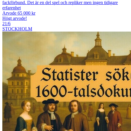
fackförbund. Det är en del spel och repliker men ingen tidigare
erfarenhet
Arvode 65 000 kr
Högt arvode!
21/6
STOCKHOLM