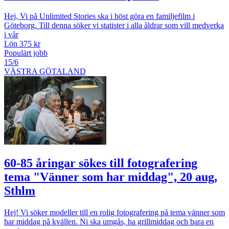
Hej, Vi på Unlimited Stories ska i höst göra en familjefilm i
Göteborg. Till denna söker vi statister i alla åldrar som vill medverka
i vår
Lön 375 kr
Populärt jobb
15/6
VÄSTRA GÖTALAND
60-85 åringar sökes till fotografering
tema "Vänner som har middag", 20 aug,
Sthlm
Hej! Vi söker modeller till en rolig fotografering på tema vänner som
har middag på kvällen. Ni ska umgås, ha grillmiddag och bara en