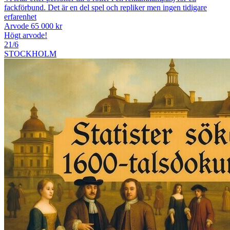
fackförbund. Det är en del spel och repliker men ingen tidigare
erfarenhet
Arvode 65 000 kr
Högt arvode!
21/6
STOCKHOLM