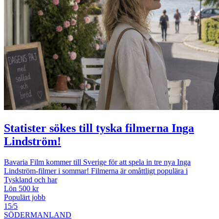
Statister sökes till tyska filmerna Inga
Lindström!
Bavaria Film kommer till Sverige för att spela in tre nya Inga
Lindström-filmer i sommar! Filmerna är omåttligt populära i
Tyskland och har
Lön 500 kr
Populärt jobb
15/5
SÖDERMANLAND