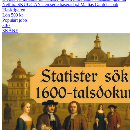
Netflix: SKUGGAN - en serie baserad på Mattias Gardells bok
'Raskrigaren
Lön 500 kr
Populärt jobb
30/7
SKÅNE