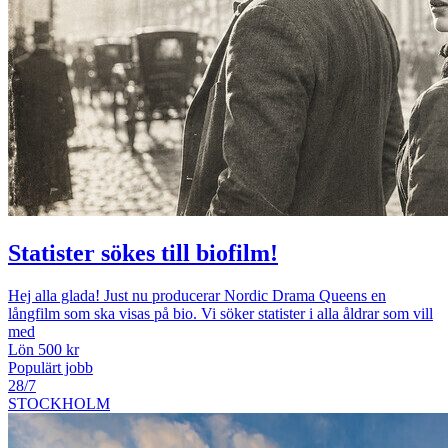
Statister sökes till biofilm!
Hej alla glada! Just nu producerar Nordic Drama Queens en
långfilm som ska visas på bio. Vi söker statister i alla åldrar som vill
med
Lön 500 kr
Populärt jobb
28/7
STOCKHOLM