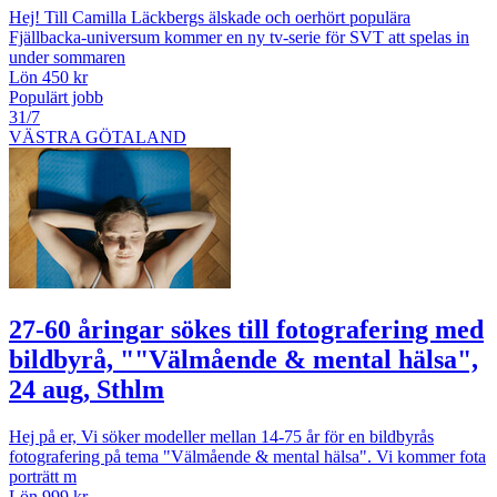
Hej! Till Camilla Läckbergs älskade och oerhört populära
Fjällbacka-universum kommer en ny tv-serie för SVT att spelas in
under sommaren
Lön 450 kr
Populärt jobb
31/7
VÄSTRA GÖTALAND
27-60 åringar sökes till fotografering med
bildbyrå, ""Välmående & mental hälsa",
24 aug, Sthlm
Hej på er, Vi söker modeller mellan 14-75 år för en bildbyrås
fotografering på tema "Välmående & mental hälsa". Vi kommer fota
porträtt m
Lön 999 kr