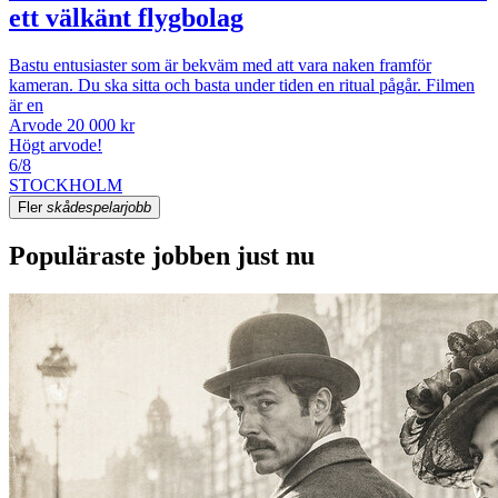
ett välkänt flygbolag
Bastu entusiaster som är bekväm med att vara naken framför
kameran. Du ska sitta och basta under tiden en ritual pågår. Filmen
är en
Arvode 20 000 kr
Högt arvode!
6/8
STOCKHOLM
Fler
skådespelarjobb
Populäraste jobben just nu