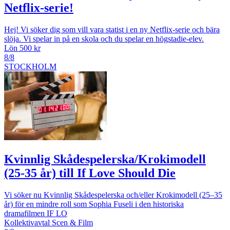
Netflix-serie!
Hej! Vi söker dig som vill vara statist i en ny Netflix-serie och bära
slöja. Vi spelar in på en skola och du spelar en högstadie-elev.
Lön 500 kr
8/8
STOCKHOLM
Kvinnlig Skådespelerska/Krokimodell
(25-35 år) till If Love Should Die
Vi söker nu Kvinnlig Skådespelerska och/eller Krokimodell (25–35
år) för en mindre roll som Sophia Fuseli i den historiska
dramafilmen IF LO
Kollektivavtal Scen & Film