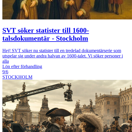
SVT söker statister till 1600-
talsdokumentär - Stockholm
Hej! SVT söker nu statister till en tredelad dokumentärserie som
utspelar sig under andra halvan av 1600-talet. Vi söker personer i
alla
Lön efter förhandling
9/6
STOCKHOLM