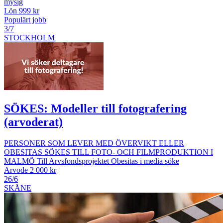
mysig
Lön 999 kr
Populärt jobb
3/7
STOCKHOLM
SÖKES: Modeller till fotografering
(arvoderat)
PERSONER SOM LEVER MED ÖVERVIKT ELLER
OBESITAS SÖKES TILL FOTO- OCH FILMPRODUKTION I
MALMÖ Till Arvsfondsprojektet Obesitas i media söke
Arvode 2 000 kr
26/6
SKÅNE