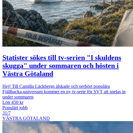
Statister sökes till tv-serien "I skuldens
skugga" under sommaren och hösten i
Västra Götaland
Hej! Till Camilla Läckbergs älskade och oerhört populära
Fjällbacka-universum kommer en ny tv-serie för SVT att spelas in
under sommaren
Lön 450 kr
Populärt jobb
31/7
VÄSTRA GÖTALAND