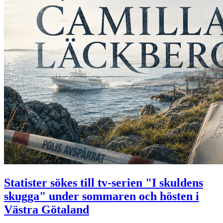
Statister sökes till tv-serien "I skuldens
skugga" under sommaren och hösten i
Västra Götaland