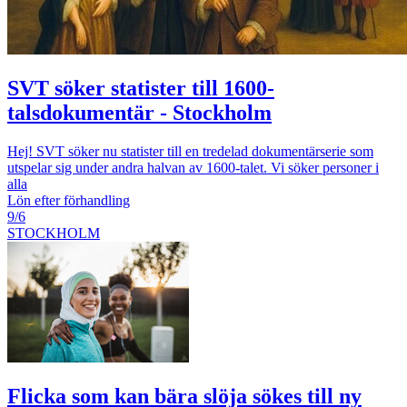
SVT söker statister till 1600-
talsdokumentär - Stockholm
Hej! SVT söker nu statister till en tredelad dokumentärserie som
utspelar sig under andra halvan av 1600-talet. Vi söker personer i
alla
Lön efter förhandling
9/6
STOCKHOLM
Flicka som kan bära slöja sökes till ny