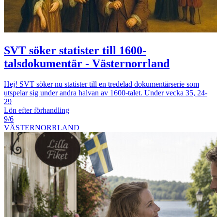
SVT söker statister till 1600-
talsdokumentär - Västernorrland
Hej! SVT söker nu statister till en tredelad dokumentärserie som
utspelar sig under andra halvan av 1600-talet. Under vecka 35, 24-
29
Lön efter förhandling
9/6
VÄSTERNORRLAND