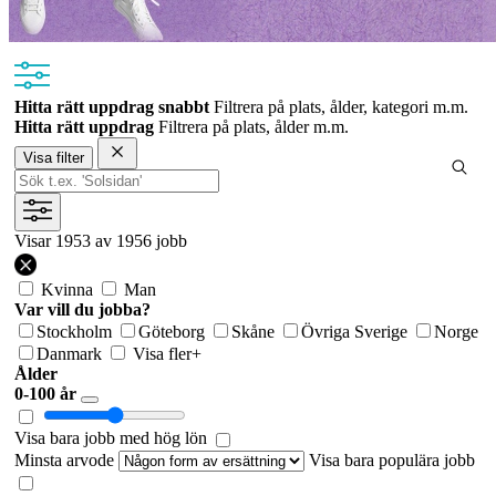
Hitta rätt uppdrag snabbt
Filtrera på plats, ålder, kategori m.m.
Hitta rätt uppdrag
Filtrera på plats, ålder m.m.
Visa filter
Visar
1953
av 1956 jobb
Kvinna
Man
Var vill du jobba?
Stockholm
Göteborg
Skåne
Övriga Sverige
Norge
Danmark
Visa fler
+
Ålder
0-100 år
Visa bara jobb med hög lön
Minsta arvode
Visa bara populära jobb