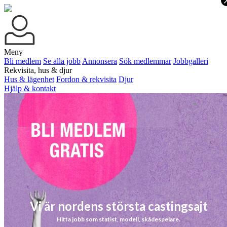
Meny
Bli medlem
Se alla jobb
Annonsera
Sök medlemmar
Jobbgalleri
Rekvisita, hus & djur
Hus & lägenhet
Fordon & rekvisita
Djur
Hjälp & kontakt
Vi är nordens största castingsajt
Hitta jobb som statist, modell, skådespelare.