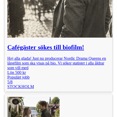
Cafégäster sökes till biofilm!
Hej alla glada! Just nu producerar Nordic Drama Queens en
långfilm som ska visas på bio. Vi söker statister i alla åldrar
som vill med
Lön 500 kr
Populärt jobb
5/8
STOCKHOLM