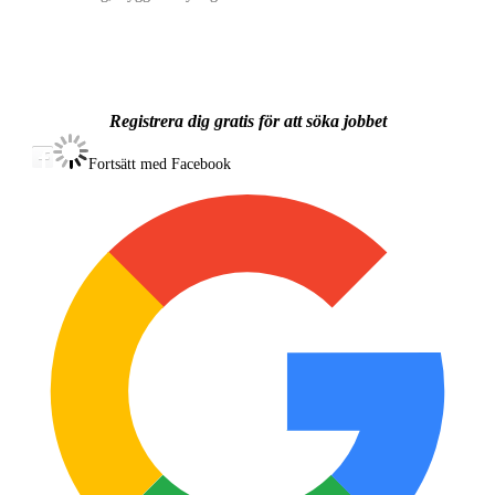
Vi söker dig som:
• Känner dig bekväm framför kamera
• Har lätt för att kommunicera
• Kan vara dig själv och följa enkla instruktioner
Registrera dig gratis för att söka jobbet
Tidigare erfarenhet är inget krav.
Fortsätt med Facebook
Inspelningen kommer max att ta 2 timma.
Ett plus om du har en video på dig själv där du säger en kort mening.
Plats: Örebro
Kategori: Skådespelare
Ålder: 22 - 40 år
Publicerad: 9/6