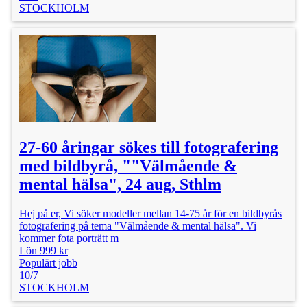
STOCKHOLM
27-60 åringar sökes till fotografering
med bildbyrå, ""Välmående &
mental hälsa", 24 aug, Sthlm
Hej på er, Vi söker modeller mellan 14-75 år för en bildbyrås
fotografering på tema "Välmående & mental hälsa". Vi
kommer fota porträtt m
Lön 999 kr
Populärt jobb
10/7
STOCKHOLM