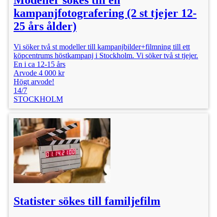
Modeller sökes till en
kampanjfotografering (2 st tjejer 12-
25 års ålder)
Vi söker två st modeller till kampanjbilder+filmning till ett
köpcentrums höstkampanj i Stockholm. Vi söker två st tjejer.
En i ca 12-15 års
Arvode 4 000 kr
Högt arvode!
14/7
STOCKHOLM
Statister sökes till familjefilm