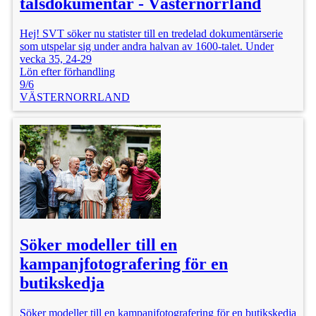
talsdokumentär - Västernorrland
Hej! SVT söker nu statister till en tredelad dokumentärserie
som utspelar sig under andra halvan av 1600-talet. Under
vecka 35, 24-29
Lön efter förhandling
9/6
VÄSTERNORRLAND
Söker modeller till en
kampanjfotografering för en
butikskedja
Söker modeller till en kampanjfotografering för en butikskedja