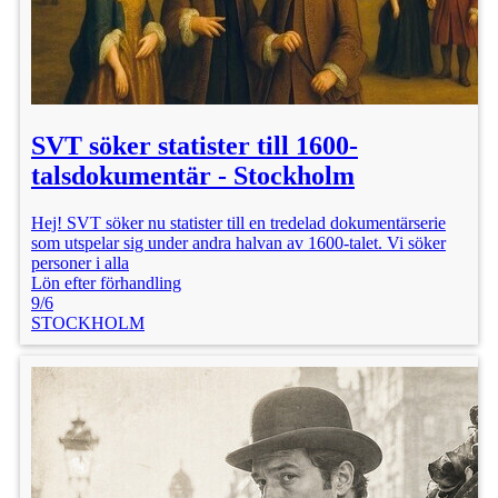
SVT söker statister till 1600-
talsdokumentär - Stockholm
Hej! SVT söker nu statister till en tredelad dokumentärserie
som utspelar sig under andra halvan av 1600-talet. Vi söker
personer i alla
Lön efter förhandling
9/6
STOCKHOLM