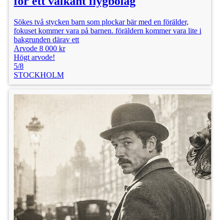
för ett välkänt flygbolag
Sökes två stycken barn som plockar bär med en förälder,
fokuset kommer vara på barnen. föräldern kommer vara lite i
bakgrunden därav ett
Arvode 8 000 kr
Högt arvode!
5/8
STOCKHOLM