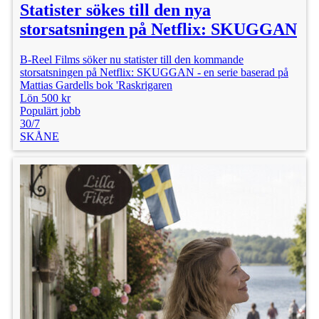
Statister sökes till den nya
storsatsningen på Netflix: SKUGGAN
B-Reel Films söker nu statister till den kommande
storsatsningen på Netflix: SKUGGAN - en serie baserad på
Mattias Gardells bok 'Raskrigaren
Lön 500 kr
Populärt jobb
30/7
SKÅNE