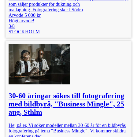
som säljer produkter för dukning och
matlagning. Fotografering sker i Södra
Arvode 5 000 kr
Högt arvode!
3/8
STOCKHOLM
30-60 åringar sökes till fotografering
med bildbyrå, "Business Mingle", 25
aug, Sthlm
Hej på er, Vi söker modeller mellan 30-60 år för en bildbyrås
fotografering på tema "Business Mingle". Vi kommer skildra
en konferens dag