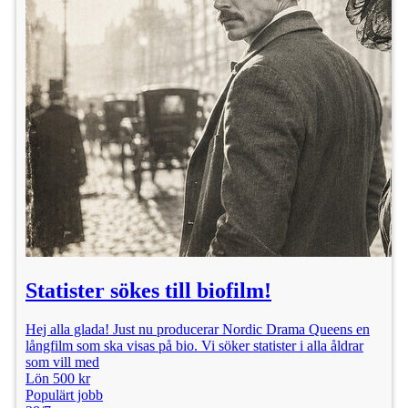
Statister sökes till biofilm!
Hej alla glada! Just nu producerar Nordic Drama Queens en
långfilm som ska visas på bio. Vi söker statister i alla åldrar
som vill med
Lön 500 kr
Populärt jobb