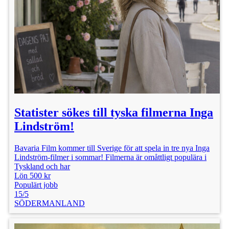
Statister sökes till tyska filmerna Inga
Lindström!
Bavaria Film kommer till Sverige för att spela in tre nya Inga
Lindström-filmer i sommar! Filmerna är omåttligt populära i
Tyskland och har
Lön 500 kr
Populärt jobb
15/5
SÖDERMANLAND