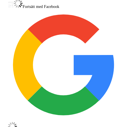
Vuxna ”föräldrar”
Fortsätt med Facebook
Vi ser gärna att man som förälder och barn vill ställa upp tillsammans då vi
tror det kommer att underlätta produktionen.
Användningsområde:
Bilderna och filmsekvenserna kommer främst att användas i annonsering på
sociala medier och på stadsmissionen.se, men de kan också komma att
användas i samband med annan kommunikation i andra kanaler. I anslutning
till bilden framgår alltid att personen på bilden inte har något med
berättelsen att göra.
Tid: 27 augusti, kl.13 - 17
Plats: Mötesplats Mariatorget (Mariatorget 10)
Ersättning: Presentkort på Stadsmissionens second hand, värde 500 kr.
Plats: Stockholm
Kategori: Statister/Skådespelare
Ålder: 2 - 50 år
Publicerad: 23/6