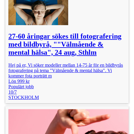
27-60 åringar sökes till fotografering
med bildbyrå, ""Välmående &
mental hälsa", 24 aug, Sthlm
Hej på er, Vi söker modeller mellan 14-75 år för en bildbyrås
fotografering på tema "Välmående & mental hälsa". Vi
kommer fota porträtt m
Lön 999 kr
Populärt jobb
10/7
STOCKHOLM