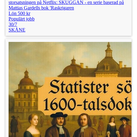
storsatsningen på Netflix: SKUGGAN - en serie baserad på
Mattias Gardells bok 'Raskrigaren
Lön 500 kr
Populärt jobb
30/7
SKÅNE