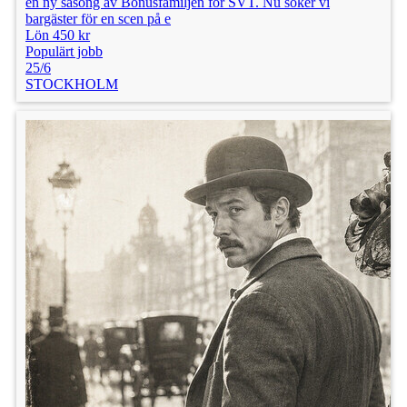
en ny säsong av Bonusfamiljen för SVT. Nu söker vi
bargäster för en scen på e
Lön 450 kr
Populärt jobb
25/6
STOCKHOLM