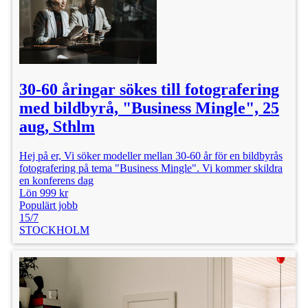
30-60 åringar sökes till fotografering
med bildbyrå, "Business Mingle", 25
aug, Sthlm
Hej på er, Vi söker modeller mellan 30-60 år för en bildbyrås
fotografering på tema "Business Mingle". Vi kommer skildra
en konferens dag
Lön 999 kr
Populärt jobb
15/7
STOCKHOLM