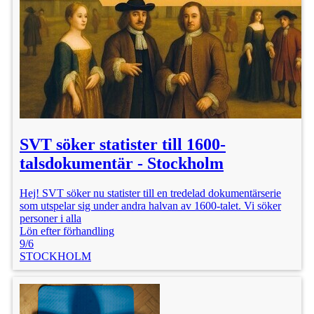
SVT söker statister till 1600-
talsdokumentär - Stockholm
Hej! SVT söker nu statister till en tredelad dokumentärserie
som utspelar sig under andra halvan av 1600-talet. Vi söker
personer i alla
Lön efter förhandling
9/6
STOCKHOLM