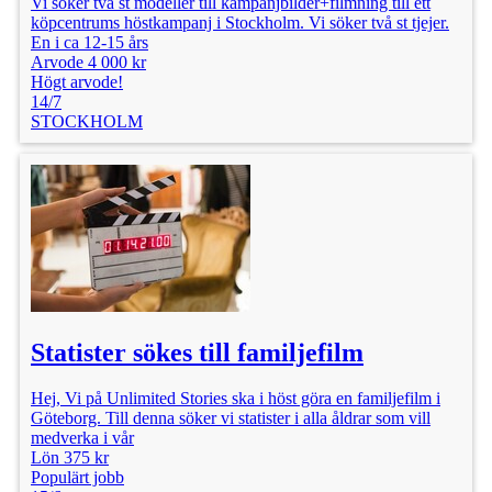
Vi söker två st modeller till kampanjbilder+filmning till ett
köpcentrums höstkampanj i Stockholm. Vi söker två st tjejer.
En i ca 12-15 års
Arvode 4 000 kr
Högt arvode!
14/7
STOCKHOLM
Statister sökes till familjefilm
Hej, Vi på Unlimited Stories ska i höst göra en familjefilm i
Göteborg. Till denna söker vi statister i alla åldrar som vill
medverka i vår
Lön 375 kr
Populärt jobb