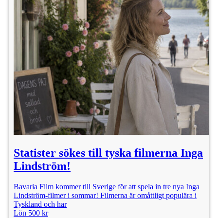
Statister sökes till tyska filmerna Inga
Lindström!
Bavaria Film kommer till Sverige för att spela in tre nya Inga
Lindström-filmer i sommar! Filmerna är omåttligt populära i
Tyskland och har
Lön 500 kr