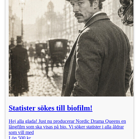
Statister sökes till biofilm!
Hej alla glada! Just nu producerar Nordic Drama Queens en
långfilm som ska visas på bio. Vi söker statister i alla åldrar
som vill med
Lön 500 kr