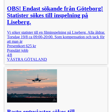
OBS! Endast sökande från Göteborg!
Statister sökes till inspelning på
Liseberg.
Vi söker statister till en filminspelning på Liseberg. Alla åldrar.
Torsdag 19/8 ca 09:00-20:00. Som kompensation och tack för
att man är
Presentkort 625 kr
Populärt jobb
4/8
VÄSTRA GÖTALAND
Bastu entusiaster sökes till