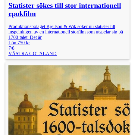
Statister sökes till stor internationell
epokfilm
Produktionsbolaget Kjellson & Wik söker nu statister till
inspelningen av en internationell storfilm som utspelar sig på
1700-talet. Det är
Lön 750 kr
7/8
VÄSTRA GÖTALAND