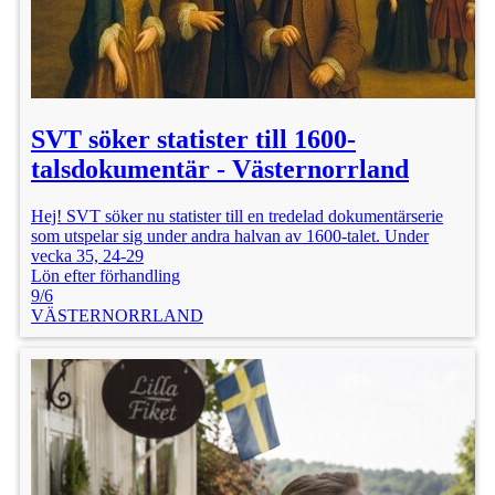
SVT söker statister till 1600-
talsdokumentär - Västernorrland
Hej! SVT söker nu statister till en tredelad dokumentärserie
som utspelar sig under andra halvan av 1600-talet. Under
vecka 35, 24-29
Lön efter förhandling
9/6
VÄSTERNORRLAND