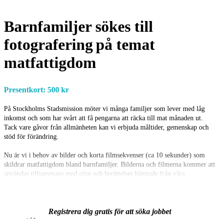
Barnfamiljer sökes till
fotografering på temat
matfattigdom
Presentkort: 500 kr
På Stockholms Stadsmission möter vi många familjer som lever med låg
inkomst och som har svårt att få pengarna att räcka till mat månaden ut.
Tack vare gåvor från allmänheten kan vi erbjuda måltider, gemenskap och
stöd för förändring.
Nu är vi i behov av bilder och korta filmsekvenser (ca 10 sekunder) som
skildrar matfattigdom bland barnfamiljer. Bilderna och filmerna kommer att
användas tillsammans med citat och berättelser hämtade från våra
verksamheter.
Vi söker följande statister:
Barn ca 2 – 8 år
Registrera dig gratis för att söka jobbet