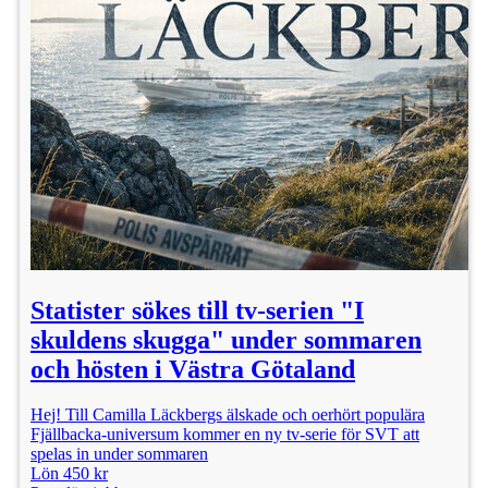
Statister sökes till tv-serien "I
skuldens skugga" under sommaren
och hösten i Västra Götaland
Hej! Till Camilla Läckbergs älskade och oerhört populära
Fjällbacka-universum kommer en ny tv-serie för SVT att
spelas in under sommaren
Lön 450 kr