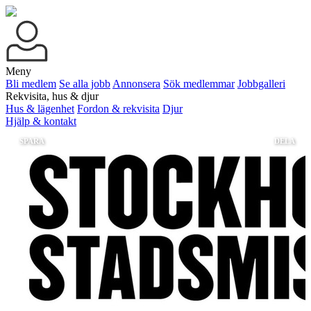
Meny
Bli medlem
Se alla jobb
Annonsera
Sök medlemmar
Jobbgalleri
Rekvisita, hus & djur
Hus & lägenhet
Fordon & rekvisita
Djur
Hjälp & kontakt
SPARA
DELA