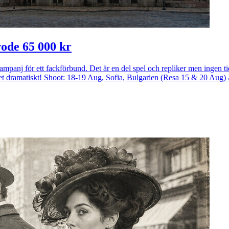
ode 65 000 kr
amkampanj för ett fackförbund. Det är en del spel och repliker men ingen t
dramatiskt! Shoot: 18-19 Aug, Sofia, Bulgarien (Resa 15 & 20 Aug)