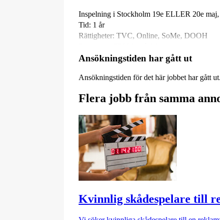
Inspelning i Stockholm 19e ELLER 20e maj, 
Tid: 1 år
Rättigheter: TVC, Online, SoMe, DOOH
Ersättning: 7500 kr på faktura.
Ansökningstiden har gått ut
Plats: Stockholm
Ansökningstiden för det här jobbet har gått ut
Kategori: Statister/Skådespelare
Ålder: 40 - 55 år
Flera jobb från samma ann
Publicerad: 6/5
Lön: 7 500 kr
Kvinnlig skådespelare till 
Vi söker kvinnliga skådespelare till en rekla