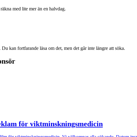
räkna med lite mer än en halvdag.
. Du kan fortfarande läsa om det, men det går inte längre att söka.
onsör
reklam för viktminskningsmedicin
mfilm för viktminskningsmedicin. Vi välkomnar alla sökande. Datum insp