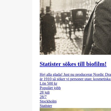
Statister sökes till biofilm!
Hej alla glada! Just nu producerar Nordic Dram
är 1910 så söker vi personer utan: kosmetiska 
Lön 500 kr
Populärt jobb
28 juli
28/7
Stockholm
Statister