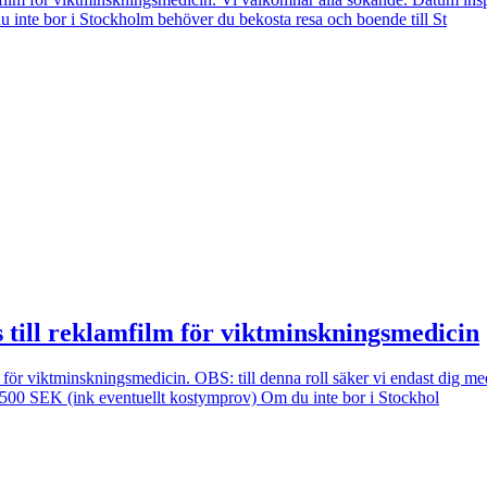
inte bor i Stockholm behöver du bekosta resa och boende till St
till reklamfilm för viktminskningsmedicin
m för viktminskningsmedicin. OBS: till denna roll säker vi endast dig m
7.500 SEK (ink eventuellt kostymprov) Om du inte bor i Stockhol