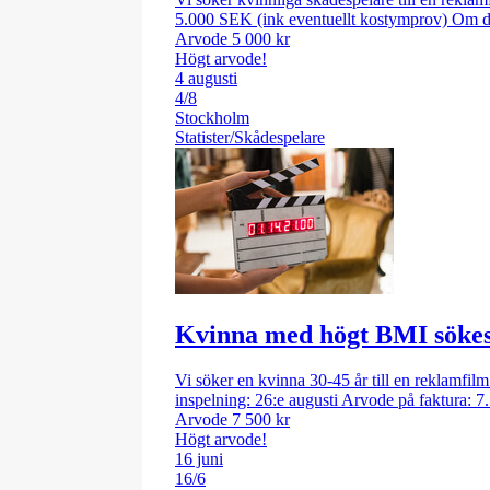
5.000 SEK (ink eventuellt kostymprov) Om du 
Arvode 5 000 kr
Högt arvode!
4 augusti
4/8
Stockholm
Statister/Skådespelare
Kvinna med högt BMI sökes 
Vi söker en kvinna 30-45 år till en reklamfil
inspelning: 26:e augusti Arvode på faktura: 
Arvode 7 500 kr
Högt arvode!
16 juni
16/6